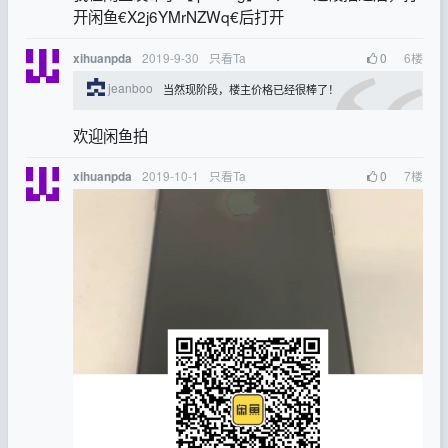
开闲鱼€X2j6YMrNZWq€后打开
2019-9-30
只看Ta
0
6
楼
xihuanpda
jeanboo
当然现阶段，楼主价格已经很棒了！
欢迎闲鱼拍
2019-10-1
只看Ta
0
7
楼
xihuanpda