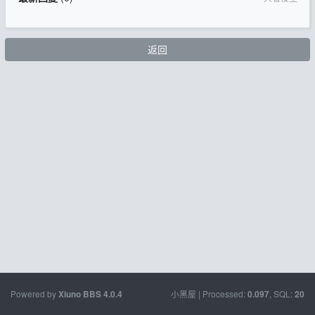
返回
Powered by
小黑屋
| Processed:
, SQL:
Xiuno BBS
4.0.4
0.097
20