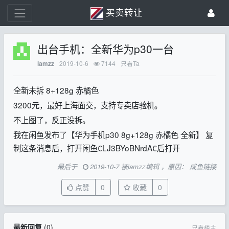
买卖转让
出台手机：全新华为p30一台
2019-10-6
7144
只看Ta
iamzz
全新未拆 8+128g 赤橘色
3200元，最好上海面交，支持专卖店验机。
不上图了，反正没拆。
我在闲鱼发布了【华为手机p30 8g+128g 赤橘色 全新】 复
制这条消息后，打开闲鱼€LJ3BYoBNrdA€后打开
最后于
2019-10-7 被iamzz编辑 ，原因： 咸鱼链接
点赞
0
收藏
0
最新回复
(
0
)
只看楼主